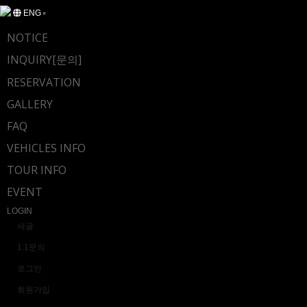
ENG
NOTICE
INQUIRY[문의]
RESERVATION
GALLERY
FAQ
VEHICLES INFO
TOUR INFO
EVENT
LOGIN
새글
1:1문의
로그인
회원가입