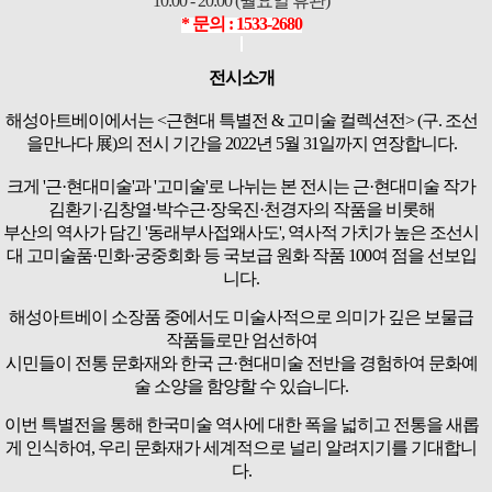
10:00 - 20:00 (월요일 휴관)
* 문의 : 1533-2680
전시소개
해성아트베이에서는 <근현대 특별전 & 고미술 컬렉션전> (구. 조선
을만나다 展)의 전시 기간을 2022년 5월 31일까지 연장합니다.
크게 '근·현대미술'과 '고미술'로 나뉘는 본 전시는 근·현대미술 작가
김환기·김창열·박수근·장욱진·천경자의 작품을 비롯해
부산의 역사가 담긴 '동래부사접왜사도', 역사적 가치가 높은 조선시
대 고미술품·민화·궁중회화 등 국보급 원화 작품 100여 점을 선보입
니다.
해성아트베이 소장품 중에서도 미술사적으로 의미가 깊은 보물급
작품들로만 엄선하여
시민들이 전통 문화재와 한국 근·현대미술 전반을 경험하여 문화예
술 소양을 함양할 수 있습니다.
이번 특별전을 통해 한국미술 역사에 대한 폭을 넓히고 전통을 새롭
게 인식하여, 우리 문화재가 세계적으로 널리 알려지기를 기대합니
다.