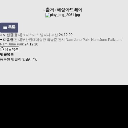
- 출처 : 해성아트베이
목록
이전글
[행사]크리스마스 빌리지 부산
24.12.20
다음글
[전시]부산현대미술관 백남준 전시 Nam June Paik, Nam June Paik, and
Nam June Paik
24.12.20
댓글목록
댓글목록
등록된 댓글이 없습니다.
-
STAR
L
스타엘은 최고의 의전수송, 프라이빗 여행을 지향합니다.
고객의 안전과 즐거움 그리고 VIP의 품격까지 지켜 드리겠습니다.
Private Transportation Chauffeur Service
Safety first, Private travel solutions