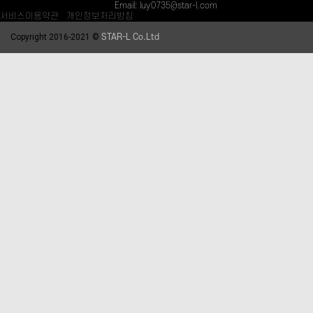
fax: +82-51-980-7892 /
Email: luy0735@star-l.com
서비스이용약관
/
개인정보처리방침
Copyright 2016-2021 ©
STAR-L Co.Ltd