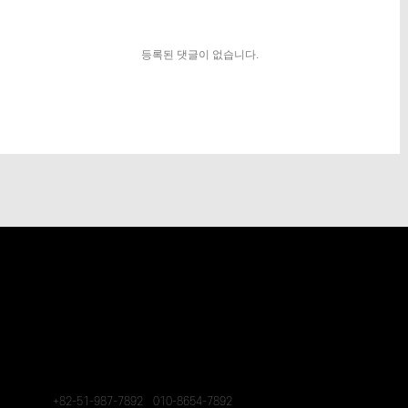
등록된 댓글이 없습니다.
-
STAR
L
스타엘은 최고의 의전수송, 프라이빗 여행을 지향합니다.
고객의 안전과 즐거움 그리고 VIP의 품격까지 지켜 드리겠습니다.
Private Transportation Chauffeur Service
Safety first, Private travel solutions
상호: (주)스타엘 / 대표자: 장영철 / 사업자등록번호: 235-87-00441
정보관리책임자: 장영철
호스팅제공자: 스마일아이티 / 통신판매업신고번호:
사무실: 부산광역시 강서구 유통단지1로 41 128동218호
연락처:
+82-51-987-7892
/
010-8654-7892