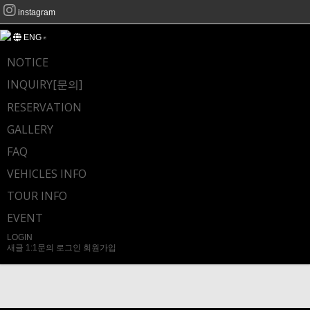
instagram
ENG
NOTICE
INQUIRY[문의]
RESERVATION
GALLERY
FAQ
VEHICLES INFO
TOUR INFO
EVENT
LOGIN
새글
1:1문의
로그인
회원가입