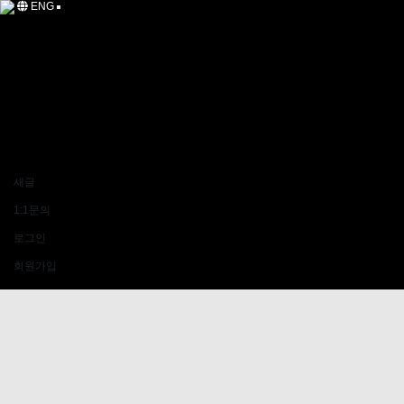
ENG
NOTICE
INQUIRY[문의]
RESERVATION
GALLERY
FAQ
VEHICLES INFO
TOUR INFO
EVENT
LOGIN
새글
1:1문의
로그인
회원가입